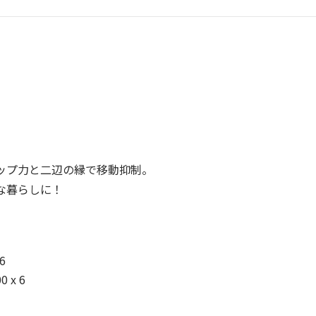
ップ力と二辺の縁で移動抑制。
な暮らしに！
6
0 x 6