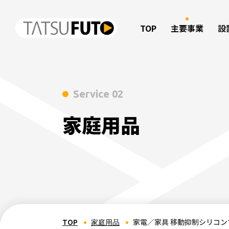
TOP
主要事業
設
Service 02
家庭用品
家電／家具 移動抑制シリコンマッ
TOP
家庭用品