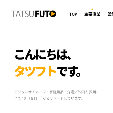
TOP
主要事業
設
こんにちは、
タツフト
です。
デジタルサイネージ・家庭用品・介護／外国人 採用、
全て ‟０（ゼロ）”からサポートしています。