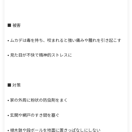
■ 被害
• ムカデは毒を持ち、咬まれると強い痛みや腫れを引き起こす
• 見た目が不快で精神的ストレスに
■ 対策
• 家の外周に粉状の防虫剤をまく
• 玄関や網戸のすき間を塞ぐ
• 植木鉢や段ボールを地面に置きっぱなしにしない